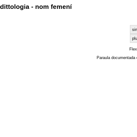
dittologia - nom femení
si
plu
Fle
Paraula documentada 