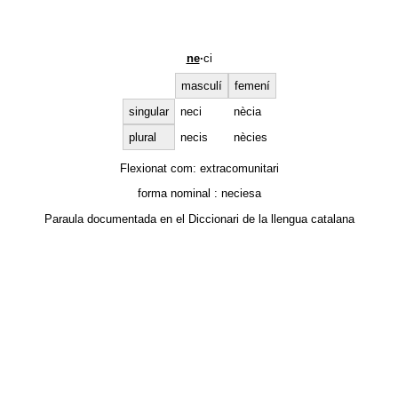
ne
·
ci
masculí
femení
singular
neci
nècia
plural
necis
nècies
Flexionat com:
extracomunitari
forma nominal :
neciesa
Paraula documentada en el
Diccionari de la llengua catalana