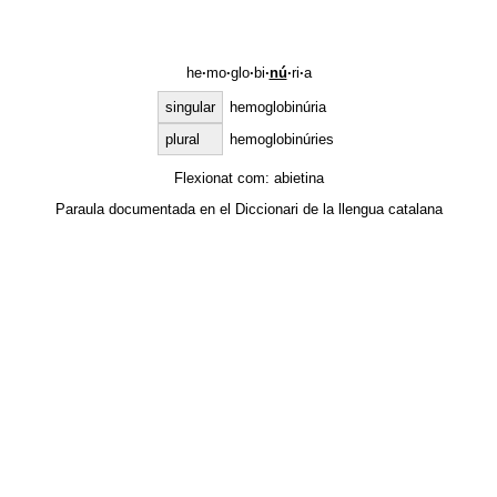
he
·
mo
·
glo
·
bi
·
nú
·
ri
·
a
singular
hemoglobinúria
plural
hemoglobinúries
Flexionat com:
abietina
Paraula documentada en el
Diccionari de la llengua catalana