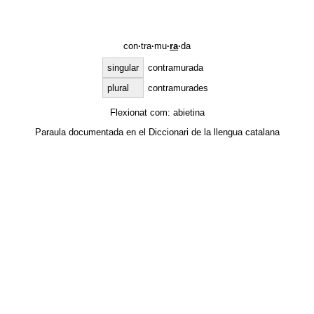
con
·
tra
·
mu
·
ra
·
da
singular
contramurada
plural
contramurades
Flexionat com:
abietina
Paraula documentada en el
Diccionari de la llengua catalana