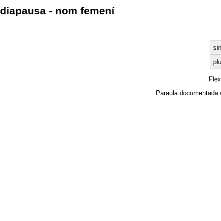
diapausa - nom femení
si
plu
Fle
Paraula documentada 