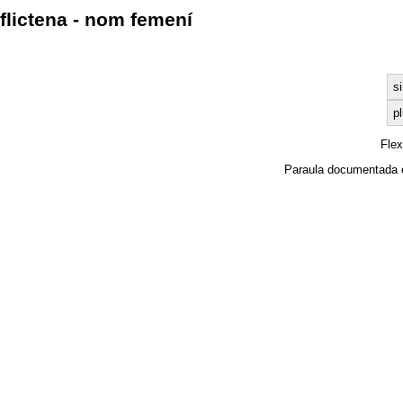
flictena - nom femení
s
pl
Fle
Paraula documentada 