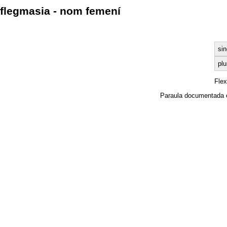
flegmasia - nom femení
sin
plu
Fle
Paraula documentada 