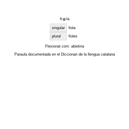
fi
·
o
·
la
singular
fiola
plural
fioles
Flexionat com:
abietina
Paraula documentada en el
Diccionari de la llengua catalana