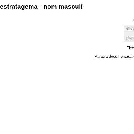
estratagema - nom masculí
sing
plura
Fle
Paraula documentada 