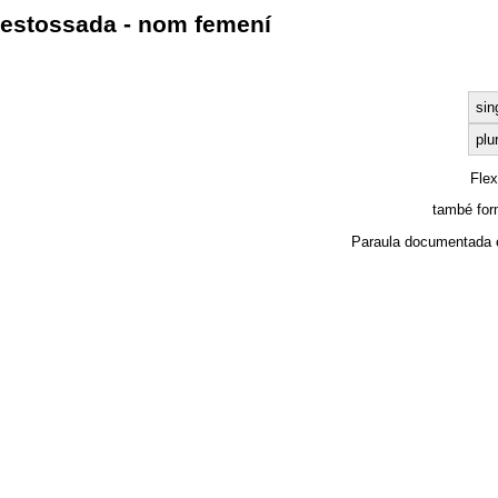
estossada - nom femení
sin
plu
Fle
també for
Paraula documentada 