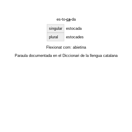
es
·
to
·
ca
·
da
singular
estocada
plural
estocades
Flexionat com:
abietina
Paraula documentada en el
Diccionari de la llengua catalana