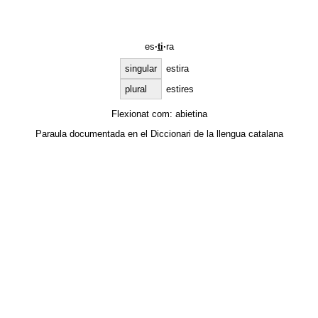
es
·
ti
·
ra
singular
estira
plural
estires
Flexionat com:
abietina
Paraula documentada en el
Diccionari de la llengua catalana