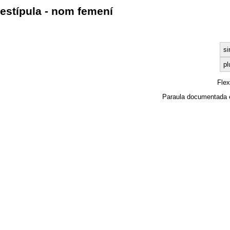
estípula - nom femení
si
pl
Fle
Paraula documentada 