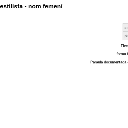
estilista - nom femení
si
pl
Fle
forma 
Paraula documentada 