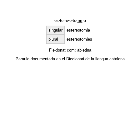
es
·
te
·
re
·
o
·
to
·
mi
·
a
singular
estereotomia
plural
estereotomies
Flexionat com:
abietina
Paraula documentada en el
Diccionari de la llengua catalana