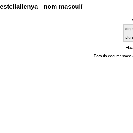
estellallenya - nom masculí
sing
plura
Fle
Paraula documentada 