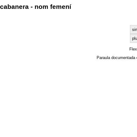
cabanera - nom femení
si
plu
Fle
Paraula documentada 