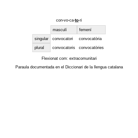
con
·
vo
·
ca
·
to
·
ri
masculí
femení
singular
convocatori
convocatòria
plural
convocatoris
convocatòries
Flexionat com:
extracomunitari
Paraula documentada en el
Diccionari de la llengua catalana