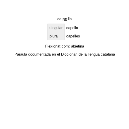
ca
·
pe
·
lla
singular
capella
plural
capelles
Flexionat com:
abietina
Paraula documentada en el
Diccionari de la llengua catalana