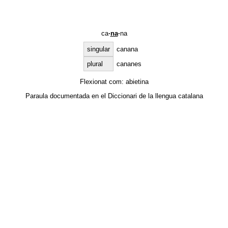
ca
·
na
·
na
singular
canana
plural
cananes
Flexionat com:
abietina
Paraula documentada en el
Diccionari de la llengua catalana