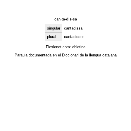
can
·
ta
·
dis
·
sa
singular
cantadissa
plural
cantadisses
Flexionat com:
abietina
Paraula documentada en el
Diccionari de la llengua catalana