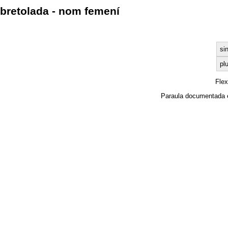
bretolada - nom femení
si
plu
Fle
Paraula documentada 