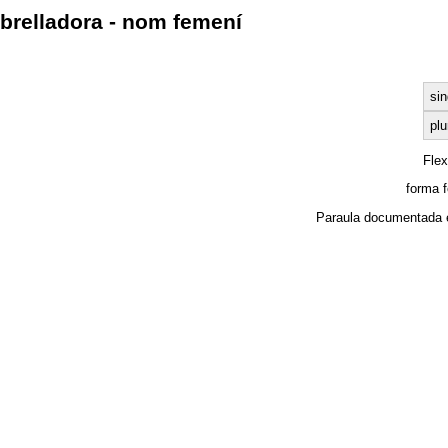
brelladora - nom femení
sin
plu
Fle
forma 
Paraula documentada 