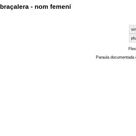
braçalera - nom femení
si
plu
Fle
Paraula documentada 