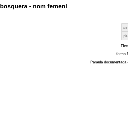
bosquera - nom femení
si
plu
Fle
forma 
Paraula documentada 