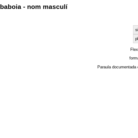
baboia - nom masculí
s
p
Fle
form
Paraula documentada 