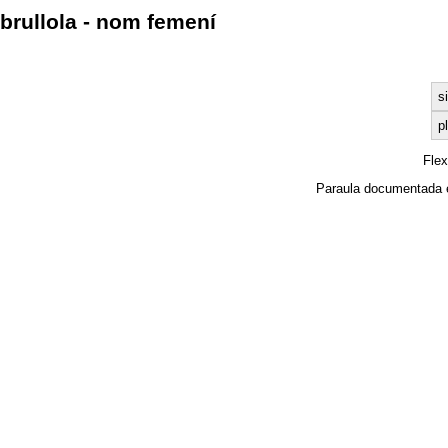
brullola - nom femení
s
pl
Fle
Paraula documentada 