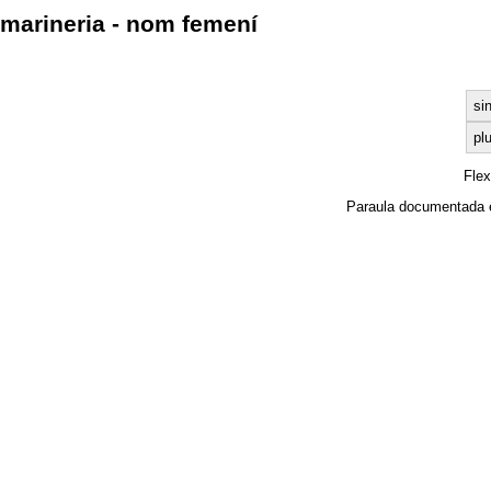
marineria - nom femení
si
plu
Fle
Paraula documentada 