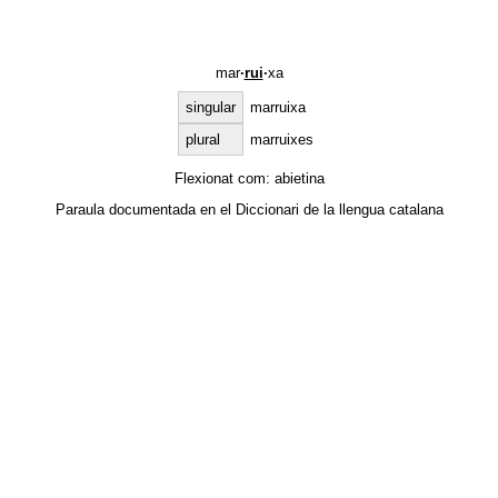
mar
·
rui
·
xa
singular
marruixa
plural
marruixes
Flexionat com:
abietina
Paraula documentada en el
Diccionari de la llengua catalana