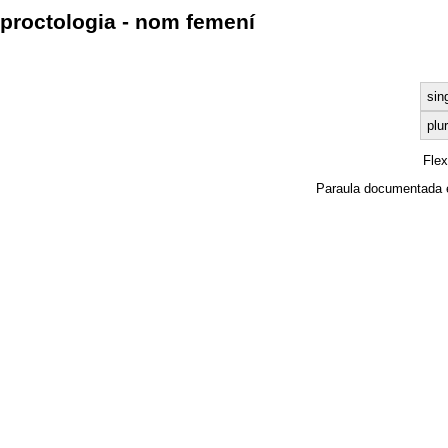
proctologia - nom femení
sin
plur
Fle
Paraula documentada 