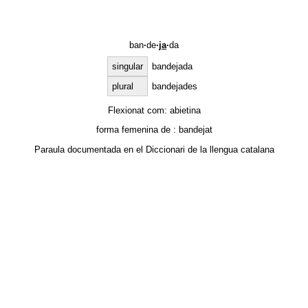
ban
·
de
·
ja
·
da
singular
bandejada
plural
bandejades
Flexionat com:
abietina
forma femenina de :
bandejat
Paraula documentada en el
Diccionari de la llengua catalana