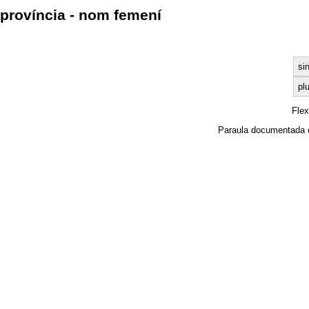
província - nom femení
si
plu
Fle
Paraula documentada 