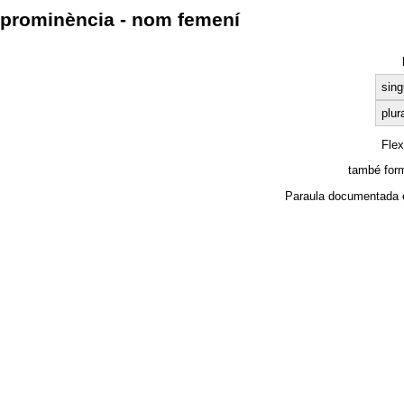
prominència - nom femení
sing
plur
Fle
també for
Paraula documentada 