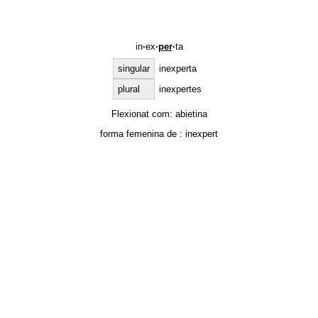
in
·
ex
·
per
·
ta
singular
inexperta
plural
inexpertes
Flexionat com:
abietina
forma femenina de :
inexpert