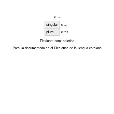
ci
·
ta
singular
cita
plural
cites
Flexionat com:
abietina
Paraula documentada en el
Diccionari de la llengua catalana