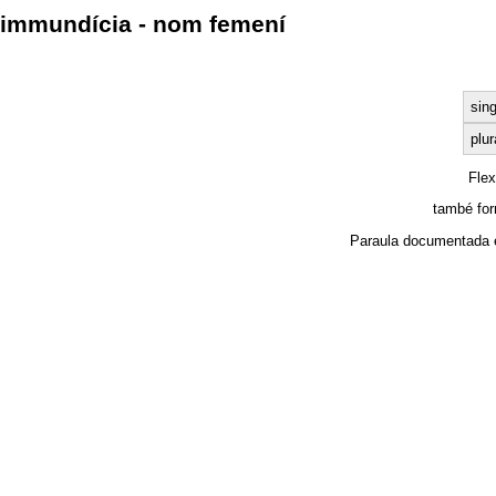
immundícia - nom femení
sing
plur
Fle
també for
Paraula documentada 