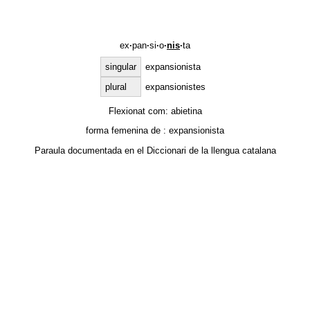
ex
·
pan
·
si
·
o
·
nis
·
ta
singular
expansionista
plural
expansionistes
Flexionat com:
abietina
forma femenina de :
expansionista
Paraula documentada en el
Diccionari de la llengua catalana