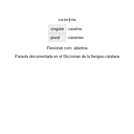
ca
·
se
·
ï
·
na
singular
caseïna
plural
caseïnes
Flexionat com:
abietina
Paraula documentada en el
Diccionari de la llengua catalana