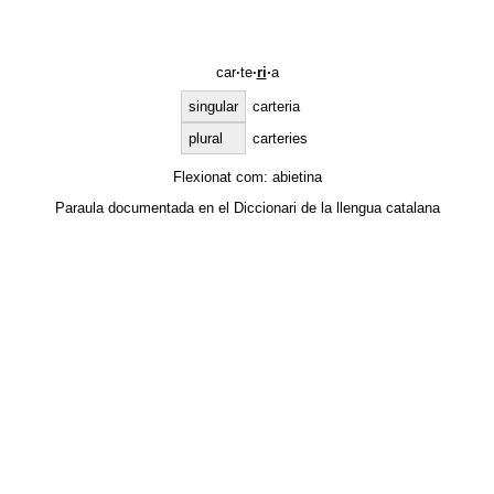
car
·
te
·
ri
·
a
singular
carteria
plural
carteries
Flexionat com:
abietina
Paraula documentada en el
Diccionari de la llengua catalana