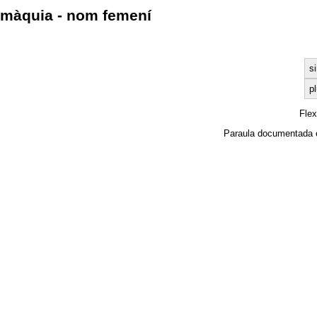
màquia - nom femení
s
pl
Fle
Paraula documentada 