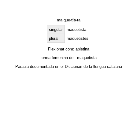
ma
·
que
·
tis
·
ta
singular
maquetista
plural
maquetistes
Flexionat com:
abietina
forma femenina de :
maquetista
Paraula documentada en el
Diccionari de la llengua catalana