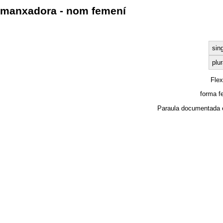
manxadora - nom femení
sin
plur
Fle
forma f
Paraula documentada 