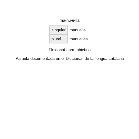
ma
·
nu
·
e
·
lla
singular
manuella
plural
manuelles
Flexionat com:
abietina
Paraula documentada en el
Diccionari de la llengua catalana