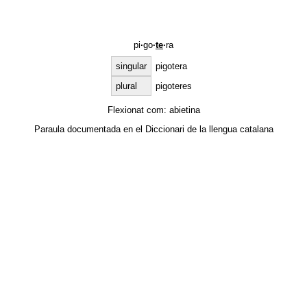
pi
·
go
·
te
·
ra
singular
pigotera
plural
pigoteres
Flexionat com:
abietina
Paraula documentada en el
Diccionari de la llengua catalana