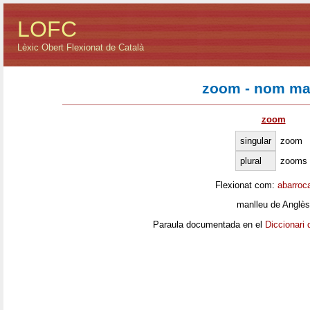
LOFC
Lèxic Obert Flexionat de Català
zoom - nom ma
zoom
singular
zoom
plural
zooms
Flexionat com:
abarroc
manlleu
de Anglès
Paraula documentada en el
Diccionari 