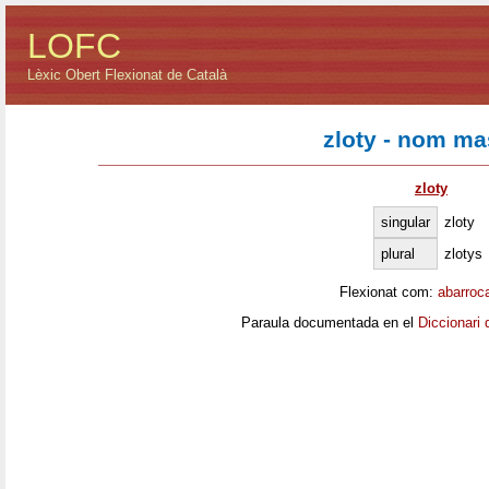
LOFC
Lèxic Obert Flexionat de Català
zloty - nom ma
zloty
singular
zloty
plural
zlotys
Flexionat com:
abarroc
Paraula documentada en el
Diccionari 