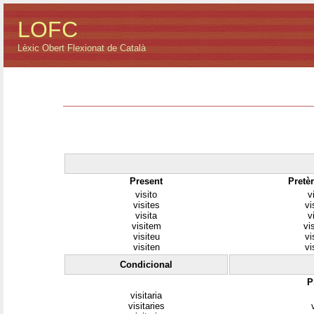
LOFC
Lèxic Obert Flexionat de Català
Present
Pretèr
visito
v
visites
vi
visita
v
visitem
vi
visiteu
vi
visiten
vi
Condicional
P
visitaria
visitaries