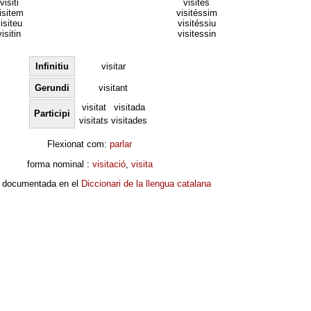
visiti
visités
isitem
visitéssim
isiteu
visitéssiu
visitin
visitessin
Infinitiu
visitar
Gerundi
visitant
visitat
visitada
Participi
visitats
visitades
Flexionat com:
parlar
forma nominal :
visitació
,
visita
 documentada en el
Diccionari de la llengua catalana