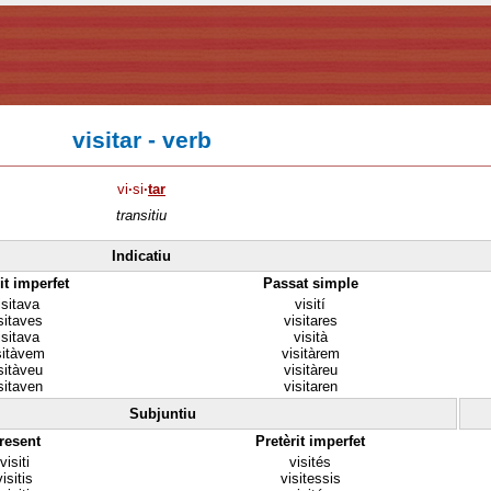
visitar - verb
vi
·
si
·
tar
transitiu
Indicatiu
it imperfet
Passat simple
isitava
visití
sitaves
visitares
isitava
visità
sitàvem
visitàrem
sitàveu
visitàreu
sitaven
visitaren
Subjuntiu
resent
Pretèrit imperfet
visiti
visités
visitis
visitessis