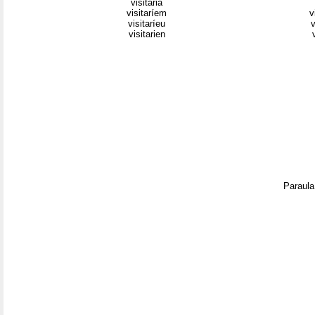
visitaria
visitaríem
v
visitaríeu
v
visitarien
Paraula