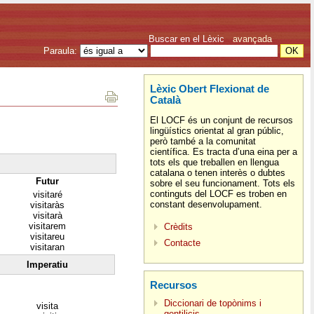
Buscar en el Lèxic
avançada
Paraula:
Lèxic Obert Flexionat de
Català
El LOCF és un conjunt de recursos
lingüístics orientat al gran públic,
però també a la comunitat
científica. Es tracta d’una eina per a
tots els que treballen en llengua
catalana o tenen interès o dubtes
Futur
sobre el seu funcionament. Tots els
continguts del LOCF es troben en
visitaré
constant desenvolupament.
visitaràs
visitarà
visitarem
Crèdits
visitareu
Contacte
visitaran
Imperatiu
Recursos
Diccionari de topònims i
visita
gentilicis