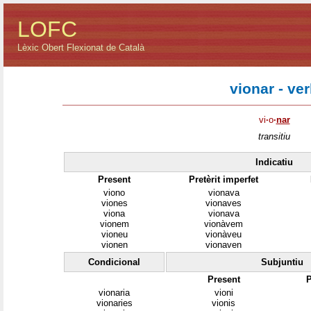
LOFC
Lèxic Obert Flexionat de Català
vionar - ve
vi
·
o
·
nar
transitiu
Indicatiu
Present
Pretèrit imperfet
viono
vionava
viones
vionaves
viona
vionava
vionem
vionàvem
vioneu
vionàveu
vionen
vionaven
Condicional
Subjuntiu
Present
P
vionaria
vioni
vionaries
vionis