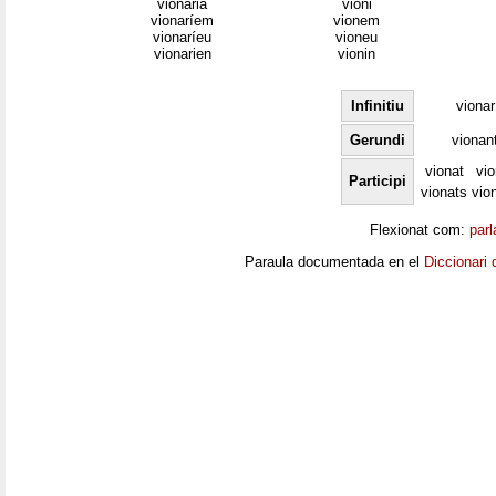
vionaria
vioni
vionaríem
vionem
vionaríeu
vioneu
vionarien
vionin
Infinitiu
vionar
Gerundi
vionan
vionat
vi
Participi
vionats
vio
Flexionat com:
parl
Paraula documentada en el
Diccionari 