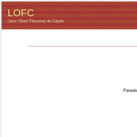
LOFC
Lèxic Obert Flexionat de Català
Paraula