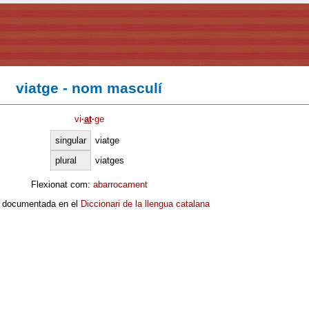
viatge - nom masculí
vi
·
at
·
ge
singular
viatge
plural
viatges
Flexionat com:
abarrocament
 documentada en el
Diccionari de la llengua catalana