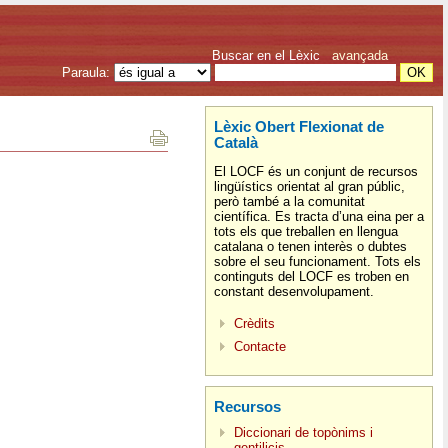
Buscar en el Lèxic
avançada
Paraula:
Lèxic Obert Flexionat de
Català
El LOCF és un conjunt de recursos
lingüístics orientat al gran públic,
però també a la comunitat
científica. Es tracta d’una eina per a
tots els que treballen en llengua
catalana o tenen interès o dubtes
sobre el seu funcionament. Tots els
continguts del LOCF es troben en
constant desenvolupament.
Crèdits
Contacte
Recursos
Diccionari de topònims i
gentilicis