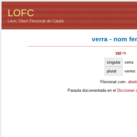
LOFC
Lèxic Obert Flexionat de Català
verra - nom f
ver
·
ra
singular
verra
plural
verres
Flexionat com:
abiet
Paraula documentada en el
Diccionari 